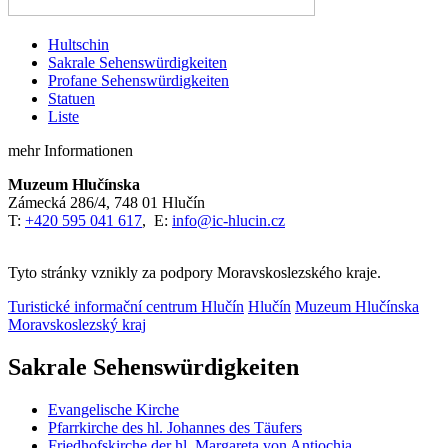
Hultschin
Sakrale Sehenswürdigkeiten
Profane Sehenswürdigkeiten
Statuen
Liste
mehr Informationen
Muzeum Hlučínska
Zámecká 286/4, 748 01 Hlučín
T:
+420 595 041 617
, E:
info@ic-hlucin.cz
Tyto stránky vznikly za podpory Moravskoslezského kraje.
Turistické informační centrum Hlučín
Hlučín
Muzeum Hlučínska
Moravskoslezský kraj
Sakrale Sehenswürdigkeiten
Evangelische Kirche
Pfarrkirche des hl. Johannes des Täufers
Friedhofskirche der hl. Margareta von Antiochia