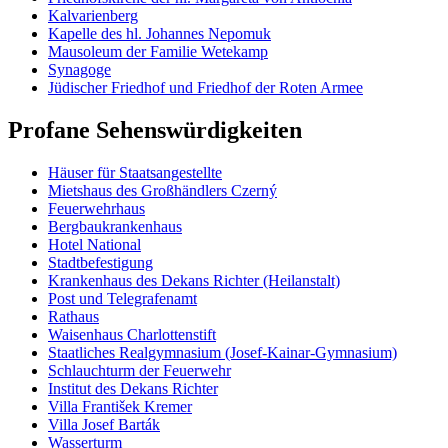
Kalvarienberg
Kapelle des hl. Johannes Nepomuk
Mausoleum der Familie Wetekamp
Synagoge
Jüdischer Friedhof und Friedhof der Roten Armee
Profane Sehenswürdigkeiten
Häuser für Staatsangestellte
Mietshaus des Großhändlers Czerný
Feuerwehrhaus
Bergbaukrankenhaus
Hotel National
Stadtbefestigung
Krankenhaus des Dekans Richter (Heilanstalt)
Post und Telegrafenamt
Rathaus
Waisenhaus Charlottenstift
Staatliches Realgymnasium (Josef-Kainar-Gymnasium)
Schlauchturm der Feuerwehr
Institut des Dekans Richter
Villa František Kremer
Villa Josef Barták
Wasserturm