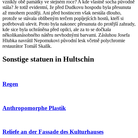
vznikly obě památky ve stejném roce? A kde vlastně socha původně
stála? Je totiž evidentní, že před Dudkovu hospodu byla přesunuta
až mnohem později. Ani před hostincem však nestála dlouho,
protože se stávala oblíbeným terčem popíjejících hostů, kteří si
potřebovali ulevit. Proto byla nakonec přesunuta do protější zahrady,
kde sice byla uchráněna před opilci, ale za to se dočkala
několikanásobného nátěru nevhodnými barvami. Zásluhou Josefa
Hlubka navrátil Nepomukovi původní lesk včetně polychromie
restaurátor Tomáš Skalík.
Sonstige statuen in Hultschin
Regen
Anthropomorphe Plastik
Reliefe an der Fassade des Kulturhauses