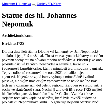
Muzeum Hlučínska
Zurück
3D-Karte
Statue des hl. Johannes
Nepomuk
Architekt
unbekannt
Errichtet
1725
Dlouhá desetiletí stál na Dlouhé vsi kamenný sv. Jan Nepomucký
a nikdo si jej příliš nevšímal. Tlustá vrstva syntetické barvy na celém
povrchu sochy mu na půvabu mnoho nepřidávala. Působil jako ono
proslulé ošklivé káčátko, nenápadně a neuměle, takže unikl
i pozornosti kunsthistoriků, kteří v minulosti tvořili soupisy památek.
Teprve odborné restaurování v roce 2021 odhalilo nejedno
tajemství. Nejenže se zpod barev vyloupla mimořádně kvalitní
plastika, ale svým uměleckým zpracováním se navíc řadí po bok
těch nejvýznamnějších děl celého regionu. Zároveň se zjistilo, jak je
socha ve skutečnosti stará. Nechal ji zhotovit již v roce 1725 majitel
hlučínského panství, hrabě Jan Josef z Gašína. Vznikla tak ve
stejném roce jako kaple na náměstí, která byla rovněž budována
pro oslavu Nepomukova kultu. To generuje nejednu otázku: Proč