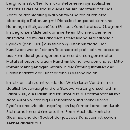
Bergmannsstraße/ Hornická stellte einen symbolischen
Abschluss des Ausbaus dieses neuen Stadtteils dar. Das
Zentrum der Siedlung war von zwei Seiten durch eine
ebenerdige Bebauung mit Dienstleistungsanbietern und
Nahrungsmittelgeschäften (Friseur, Konditorei usw.) begrenzt.
Im begrünten Mittelteil dominierte ein Brunnen, den eine
abstrakte Plastik des akademischen Bildhauers Miroslav
Rybička (geb. 1928) aus Stiebnik/ Jistebník zierte. Das
Kunstwerk war auf einem Betonsockel platziert und bestand
aus zehn durchgebogenen, oben und unten gerundeten
Metallscheiben, die zum Rand hin kleiner wurden und zur Mitte
immer mehr gebogen waren. In der Öffnung inmitten der
Plastik brachte der Künstler eine Glasscheibe an.
Im letzten Jahrzehnt wurde das Werk durch Vandalismus
deutlich beschädigt und die Stadtverwaltung entschied im
Jahre 2018, die Plastik und ihr Umfeld in Zusammenarbeit mit
dem Autor vollständig zu renovieren und revitalisieren.
Rybička ersetzte die ursprünglich kupfernen Lamellen durch
Stahllamellen und änderte ihre Form. Auch die zentrale
Glaslinse und der Sockel, der jetzt aus Sandstein ist, sehen
seither anders aus.