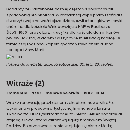
Dodajmy, że Gaszynowie później często współpracowali
z pracownią Steinhoffera. W ramach tej współpracy rzeźbiarz
stworzył swoje najważniejsze dzieło, czyli ołtarz główny i ławki
chóralne dla kościoła Wniebowzięcia NMP w Raciborzu
(1653–1660) oraz ołtarz i krucyfiks dla kościoła dominikanów
pw. św. Jakuba, w którym Gaszynowie mieli swoją kaplicę. W
tamtejszej rodzinnej krypcie spoczęły również ciała Jana
Jerzego i Anny Marii.
Pohled do kněžiště, dobová fotografie, 30. léta 20. století.
Witraże (2)
Emmanuel Lazar – malowane szkło – 1902–1904
Wraz z renowacją prezbiterium zakupiono nowe witraże,
wykonane w pracowni artystycznej Emmanuela Lazara
z Raciborza. Hulczyński farmaceuta Cesar Heisler podarował
stojącą z lewej strony witrażową figurę z motywem Świętej
Rodziny. Po przeciwnej stronie znajduje się okno z Matką