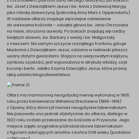
z Chrzcicielem, patrona Jana Jerzego Gaszyna), po bokach
św. Józef z Dzieciątkiem Jezus i św. Anna z Dziewicą Maryją
jako młodą dziewczyną (patronką Anny Marii z Oppersdorfu).
W nastawie ołtarza znajduje się kolejne odniesienie
do wezwania kościoła – odcięta głowa św. Jana Chrzciciela
na misie, otoczona aureolą. Po bokach znajdują się rzeźby
świętych dziewic, św. Barbary z wieżą i św. Małgorzaty
z mieczem. Na samym szczycie rozciętego frontonu góruje
Madonna z Dzieciątkiem Jezus, odziana w niebieski płaszcz
usiany złotymi gwiazdami. Stojąca na sierpowatym księżycu,
symbolu czystości, jest wyposażona w atrybuty władzy, czyli
koronę i berło. Jabłko trzyma Dzieciątko Jezus, które prawą
ręką udziela błogosławieństwa.
Ołtarz ma marmurową neogotycką mensę wykonaną w 1905
roku przez kamieniarza Wilhelma Drechslera (1865–1919)
z Opawy, który stworzył również neogotyckie tabernakulum.
Nie pasowało ono jednak stylistycznie do ołtarza, dlatego w
1922 roku zostało przekazane do kościoła w Przywozie. Jego
miejsce zajęło oryginalne późnobarokowe tabernakulum
z figurami adorujących aniołów z końca XVIII wieku (podobno
z 1790 roku).