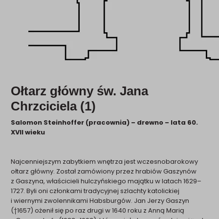
Ołtarz główny św. Jana
Chrzciciela (1)
Salomon Steinhoffer (pracownia) – drewno – lata 60.
XVII wieku
Najcenniejszym zabytkiem wnętrza jest wczesnobarokowy
ołtarz główny. Został zamówiony przez hrabiów Gaszynów
z Gaszyna, właścicieli hulczyńskiego majątku w latach 1629–
1727. Byli oni członkami tradycyjnej szlachty katolickiej
i wiernymi zwolennikami Habsburgów. Jan Jerzy Gaszyn
(†1657) ożenił się po raz drugi w 1640 roku z Anną Marią