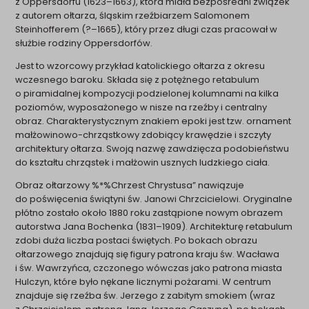
z Oppersdorfu (1623–1663), która miała bezpośredni związek
z autorem ołtarza, śląskim rzeźbiarzem Salomonem
Steinhofferem (?–1665), który przez długi czas pracował w
służbie rodziny Oppersdorfów.
Jest to wzorcowy przykład katolickiego ołtarza z okresu
wczesnego baroku. Składa się z potężnego retabulum
o piramidalnej kompozycji podzielonej kolumnami na kilka
poziomów, wyposażonego w nisze na rzeźby i centralny
obraz. Charakterystycznym znakiem epoki jest tzw. ornament
małżowinowo-chrząstkowy zdobiący krawędzie i szczyty
architektury ołtarza. Swoją nazwę zawdzięcza podobieństwu
do kształtu chrząstek i małżowin usznych ludzkiego ciała.
Obraz ołtarzowy %*%Chrzest Chrystusa” nawiązuje
do poświęcenia świątyni św. Janowi Chrzcicielowi. Oryginalne
płótno zostało około 1880 roku zastąpione nowym obrazem
autorstwa Jana Bochenka (1831–1909). Architekturę retabulum
zdobi duża liczba postaci świętych. Po bokach obrazu
ołtarzowego znajdują się figury patrona kraju św. Wacława
i św. Wawrzyńca, czczonego wówczas jako patrona miasta
Hulczyn, które było nękane licznymi pożarami. W centrum
znajduje się rzeźba św. Jerzego z zabitym smokiem (wraz