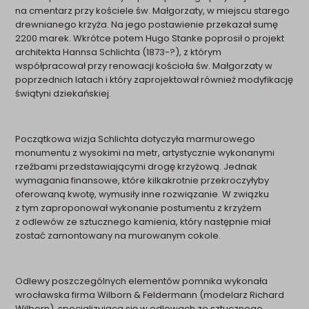
na cmentarz przy kościele św. Małgorzaty, w miejscu starego
drewnianego krzyża. Na jego postawienie przekazał sumę
2200 marek. Wkrótce potem Hugo Stanke poprosił o projekt
architekta Hannsa Schlichta (1873-?), z którym
współpracował przy renowacji kościoła św. Małgorzaty w
poprzednich latach i który zaprojektował również modyfikację
świątyni dziekańskiej.
Początkowa wizja Schlichta dotyczyła marmurowego
monumentu z wysokimi na metr, artystycznie wykonanymi
rzeźbami przedstawiającymi drogę krzyżową. Jednak
wymagania finansowe, które kilkakrotnie przekroczyłyby
oferowaną kwotę, wymusiły inne rozwiązanie. W związku
z tym zaproponował wykonanie postumentu z krzyżem
z odlewów ze sztucznego kamienia, który następnie miał
zostać zamontowany na murowanym cokole.
Odlewy poszczególnych elementów pomnika wykonała
wrocławska firma Wilborn & Feldermann (modelarz Richard
Wilborn), specjalizująca się w odlewach ze sztucznego