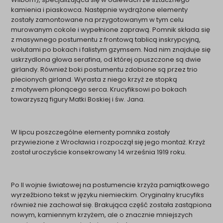
kamienia i piaskowca. Następnie wydrążone elementy
zostały zamontowane na przygotowanym w tym celu
murowanym cokole i wypełnione zaprawą. Pomnik składa się
z masywnego postumentu z frontową tablicą inskrypcyjną,
wolutami po bokach i falistym gzymsem. Nad nim znajduje się
uskrzydlona głowa serafina, od której opuszczone są dwie
girlandy. Również boki postumentu zdobione są przez trio
plecionych girland. Wyrasta z niego krzyż ze stopką
z motywem płonącego serca. Krucyfiksowi po bokach
towarzyszą figury Matki Boskiej i św. Jana.
W lipcu poszczególne elementy pomnika zostały
przywiezione z Wrocławia i rozpoczął się jego montaż. Krzyż
został uroczyście konsekrowany 14 września 1919 roku.
Po II wojnie światowej na postumencie krzyża pamiątkowego
wyrzeźbiono tekst w języku niemieckim. Oryginalny krucyfiks
również nie zachował się. Brakująca część została zastąpiona
nowym, kamiennym krzyżem, ale o znacznie mniejszych