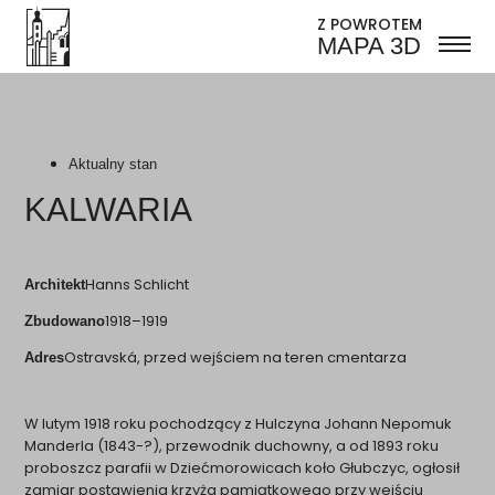
Z POWROTEM
MAPA 3D
Aktualny stan
KALWARIA
Hanns Schlicht
Architekt
1918–1919
Zbudowano
Ostravská, przed wejściem na teren cmentarza
Adres
W lutym 1918 roku pochodzący z Hulczyna Johann Nepomuk
Manderla (1843-?), przewodnik duchowny, a od 1893 roku
proboszcz parafii w Dziećmorowicach koło Głubczyc, ogłosił
zamiar postawienia krzyża pamiątkowego przy wejściu