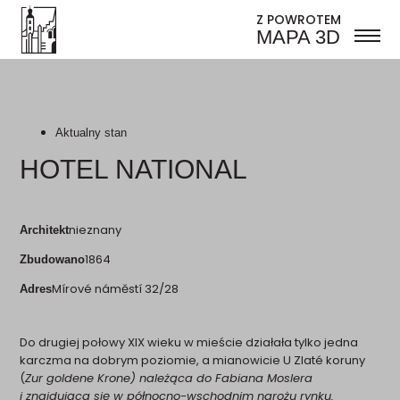
Z POWROTEM
MAPA 3D
Aktualny stan
HOTEL NATIONAL
nieznany
Architekt
1864
Zbudowano
Mírové náměstí 32/28
Adres
Do drugiej połowy XIX wieku w mieście działała tylko jedna
karczma na dobrym poziomie, a mianowicie U Zlaté koruny
(
Zur goldene Krone
) należąca do Fabiana Moslera
i znajdująca się w północno-wschodnim narożu rynku.