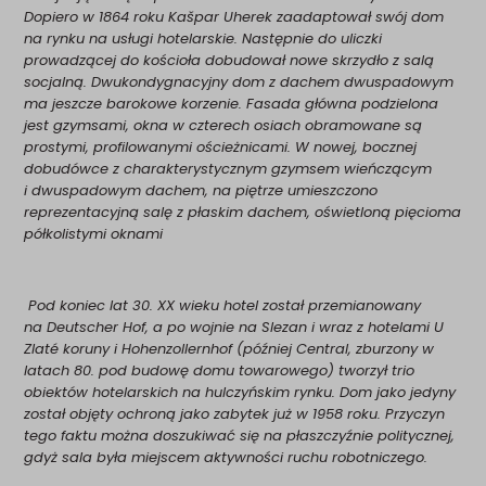
Dopiero w 1864 roku Kašpar Uherek zaadaptował swój dom
na rynku na usługi hotelarskie. Następnie do uliczki
prowadzącej do kościoła dobudował nowe skrzydło z salą
socjalną. Dwukondygnacyjny dom z dachem dwuspadowym
ma jeszcze barokowe korzenie. Fasada główna podzielona
jest gzymsami, okna w czterech osiach obramowane są
prostymi, profilowanymi ościeżnicami. W nowej, bocznej
dobudówce z charakterystycznym gzymsem wieńczącym
i dwuspadowym dachem, na piętrze umieszczono
reprezentacyjną salę z płaskim dachem, oświetloną pięcioma
półkolistymi oknami
Pod koniec lat 30. XX wieku hotel został przemianowany
na
Deutscher Hof
, a po wojnie na Slezan i wraz z hotelami U
Zlaté koruny i
Hohenzollernhof
(później Central, zburzony w
latach 80. pod budowę domu towarowego) tworzył trio
obiektów hotelarskich na hulczyńskim rynku. Dom jako jedyny
został objęty ochroną jako zabytek już w 1958 roku. Przyczyn
tego faktu można doszukiwać się na płaszczyźnie politycznej,
gdyż sala była miejscem aktywności ruchu robotniczego.